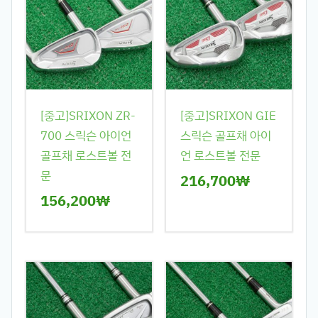
[중고]SRIXON ZR-
[중고]SRIXON GIE
700 스릭슨 아이언
스릭슨 골프채 아이
골프채 로스트볼 전
언 로스트볼 전문
문
216,700
₩
156,200
₩