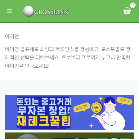
콘
텐
츠
로
아이언
건
너
아이언 골프채로 최상의 퍼포먼스를 경험하고, 로스트볼로 경
뛰
제적인 선택을 더해보세요. 초보부터 프로까지 누구나 만족할
기
아이언을 만나보세요!