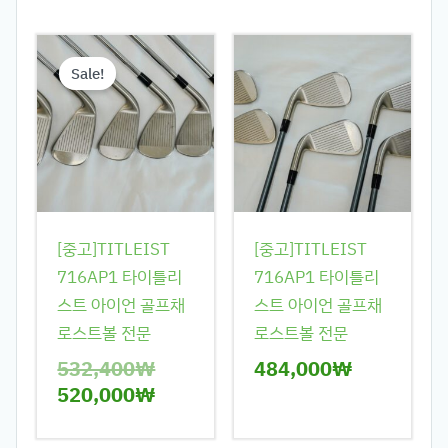
원
현
래
재
Sale!
가
가
격:
격:
532,400₩.
520,000₩.
[중고]TITLEIST
[중고]TITLEIST
716AP1 타이틀리
716AP1 타이틀리
스트 아이언 골프채
스트 아이언 골프채
로스트볼 전문
로스트볼 전문
532,400
₩
484,000
₩
520,000
₩