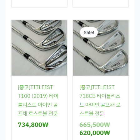
원
현
래
재
Sale!
가
가
격:
격:
665,500₩
620,000₩
[중고]TITLEIST
[중고]TITLEIST
T100 (2019) 타이
718CB 타이틀리스
틀리스트 아이언 골
트 아이언 골프채 로
프채 로스트볼 전문
스트볼 전문
734,800
₩
665,500
₩
620,000
₩