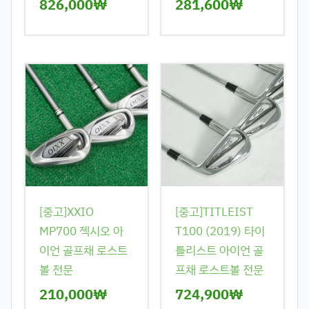
826,000
₩
281,600
₩
[중고]XXIO
[중고]TITLEIST
MP700 젝시오 아
T100 (2019) 타이
이언 골프채 로스트
틀리스트 아이언 골
볼 전문
프채 로스트볼 전문
210,000
₩
724,900
₩