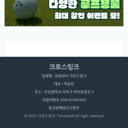
크로스링크
업체명 : 유한회사 크로스링크
대표 : 이동현
주소 : 부산광역시 사하구 하신중앙로 2
사업자번호 250-87-03243
통신판매업신고번호
© 2025 크로스링크. PandaGolf all right reserved