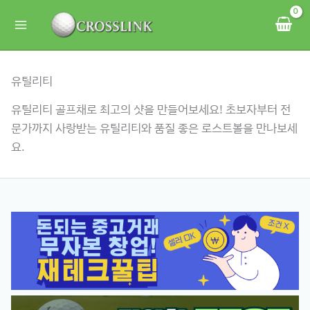
콘
텐
츠
로
유틸리티
건
너
유틸리티 골프채로 최고의 샷을 만들어보세요! 초보자부터 전
뛰
문가까지 사랑받는 유틸리티와 품질 좋은 로스트볼을 만나보세
기
요.