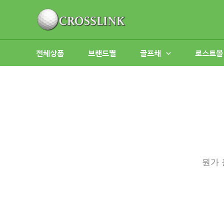
콘
텐
츠
로
전체상품
브랜드별
골프채
로스트볼
건
너
뛰
기
뭔가 