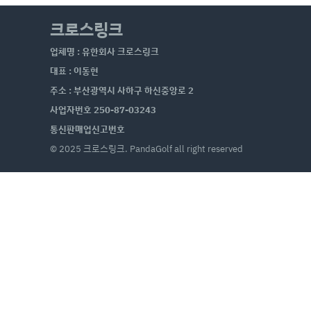
크로스링크
업체명 : 유한회사 크로스링크
대표 : 이동현
주소 : 부산광역시 사하구 하신중앙로 2
사업자번호 250-87-03243
통신판매업신고번호
© 2025 크로스링크. PandaGolf all right reserved