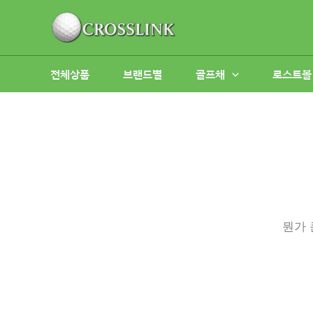
콘
텐
츠
로
전체상품
브랜드별
골프채
로스트볼
건
너
뛰
기
뭔가 