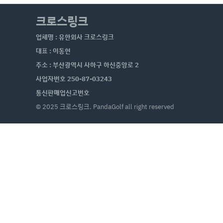
크로스링크
업체명 : 유한회사 크로스링크
대표 : 이동현
주소 : 부산광역시 사하구 하신중앙로 2
사업자번호 250-87-03243
통신판매업신고번호
© 2025 크로스링크. PandaGolf all right reserved