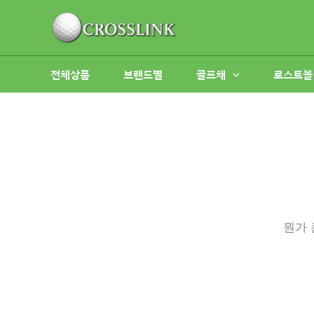
콘
텐
츠
로
전체상품
브랜드별
골프채
로스트볼
건
너
뛰
기
뭔가 