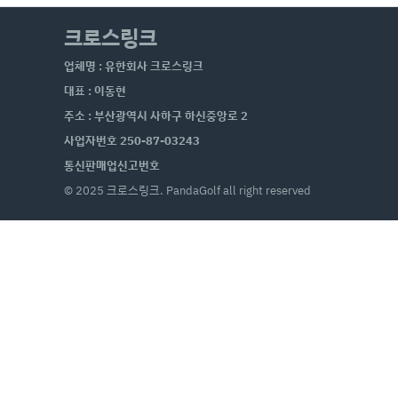
크로스링크
업체명 : 유한회사 크로스링크
대표 : 이동현
주소 : 부산광역시 사하구 하신중앙로 2
사업자번호 250-87-03243
통신판매업신고번호
© 2025 크로스링크. PandaGolf all right reserved