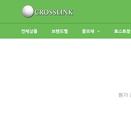
콘
텐
츠
로
전체상품
브랜드별
골프채
로스트볼
건
너
뛰
기
뭔가 