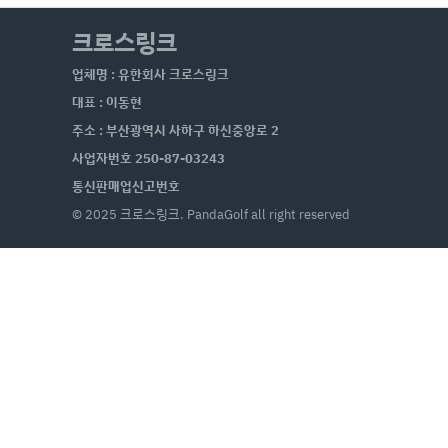
크로스링크
업체명 : 유한회사 크로스링크
대표 : 이동현
주소 : 부산광역시 사하구 하신중앙로 2
사업자번호 250-87-03243
통신판매업신고번호
© 2025 크로스링크. PandaGolf all right reserved