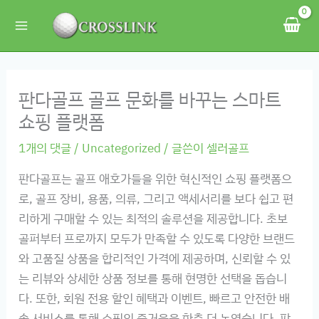
콘
텐
츠
로
건
판다골프 골프 문화를 바꾸는 스마트
너
쇼핑 플랫폼
뛰
1개의 댓글
/
Uncategorized
/ 글쓴이
셀러골프
기
판다골프는 골프 애호가들을 위한 혁신적인 쇼핑 플랫폼으
로, 골프 장비, 용품, 의류, 그리고 액세서리를 보다 쉽고 편
리하게 구매할 수 있는 최적의 솔루션을 제공합니다. 초보
골퍼부터 프로까지 모두가 만족할 수 있도록 다양한 브랜드
와 고품질 상품을 합리적인 가격에 제공하며, 신뢰할 수 있
는 리뷰와 상세한 상품 정보를 통해 현명한 선택을 돕습니
다. 또한, 회원 전용 할인 혜택과 이벤트, 빠르고 안전한 배
송 서비스를 통해 쇼핑의 즐거움을 한층 더 높였습니다. 판